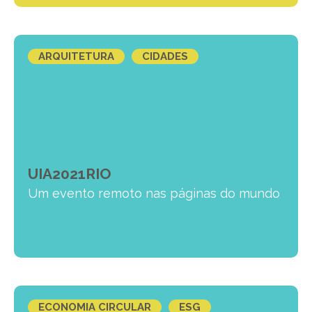
ARQUITETURA
CIDADES
UIA2021RIO
Um evento remoto nas páginas do mundo
ECONOMIA CIRCULAR
ESG